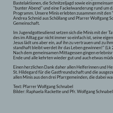
Bastelaktionen, die Schnitzeljagd sowie ein gemeinsam
"bunter Abend" und eine Fackelwanderung rund um d
Programm. Unsere Minis erlebten zusammen mit den "
Andrea Schmid aus Schöllang und Pfarrer Wolfgang Sch
Gemeinschaft.
Im Jugendgottesdienst setzen sich die Minis mit der T
des im Alltag gar nicht immer so einfach ist, seine eig
Jesus lädt uns aber ein, auf ihn zu vertrauen und zu ih
standhaft bleibt werdet ihr das Leben gewinnen!" (Lk 
Nach dem gemeinsamen Mittagessen gingen erlebnisre
Ende und alle kehrten wieder gut und auch etwas müde
Einen herzlichen Dank daher allen Helferinnen und H
St. Hildegard für die Gastfreundschaft und die ausge
allen Minis aus den drei Pfarrgemeinden, die dabei wa
Text: Pfarrer Wolfgang Schnabel
Bilder: Raphaela Rackette und Pfr. Wolfgang Schnabel