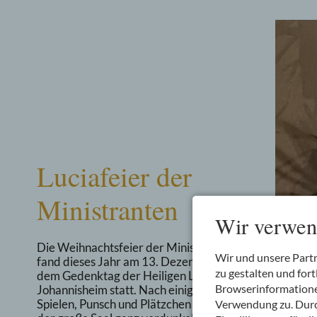
Luciafeier der
Ministranten
Wir verwen
Die Weihnachtsfeier der Ministranten
Wir und unsere Part
fand dieses Jahr am 13. Dezember,
zu gestalten und fo
dem Gedenktag der Heiligen Lucia im
Browserinformationen
Johannisheim statt. Nach einigen
Spielen, Punsch und Plätzchen wurde
Verwendung zu. Durch