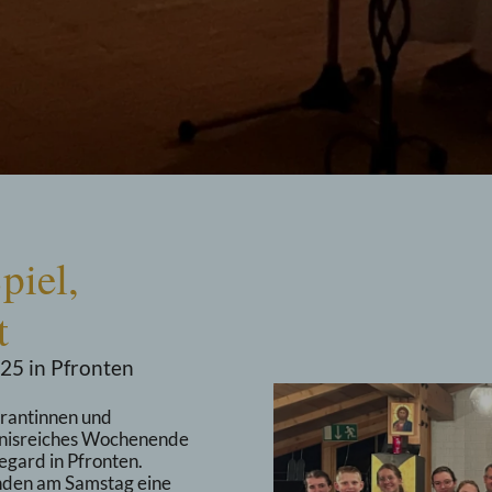
piel,
t
25 in Pfronten
trantinnen und
ebnisreiches Wochenende
egard in Pfronten.
nden am Samstag eine