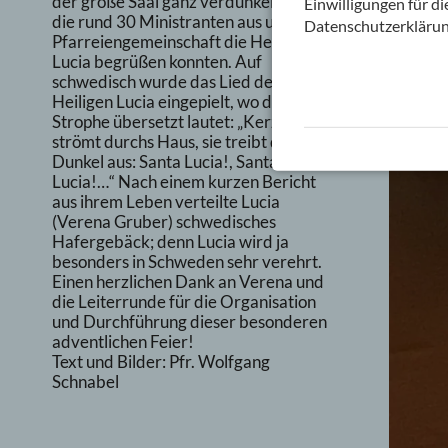
der große Saal ganz verdunkelt, damit
Einwilligungen für d
die rund 30 Ministranten aus unserer
Datenschutzerklärun
Pfarreiengemeinschaft die Heilige
Lucia begrüßen konnten. Auf
schwedisch wurde das Lied der
Heiligen Lucia eingepielt, wo die erste
Strophe übersetzt lautet: „Kerzenglanz
strömt durchs Haus, sie treibt das
Dunkel aus: Santa Lucia!, Santa
Lucia!…“ Nach einem kurzen Bericht
aus ihrem Leben verteilte Lucia
(Verena Gruber) schwedisches
Hafergebäck; denn Lucia wird ja
besonders in Schweden sehr verehrt.
Einen herzlichen Dank an Verena und
die Leiterrunde für die Organisation
und Durchführung dieser besonderen
adventlichen Feier!
Text und Bilder: Pfr. Wolfgang
Schnabel