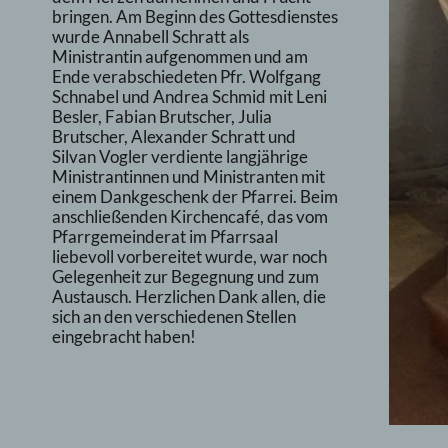
bringen. Am Beginn des Gottesdienstes
wurde Annabell Schratt als
Ministrantin aufgenommen und am
Ende verabschiedeten Pfr. Wolfgang
Schnabel und Andrea Schmid mit Leni
Besler, Fabian Brutscher, Julia
Brutscher, Alexander Schratt und
Silvan Vogler verdiente langjährige
Ministrantinnen und Ministranten mit
einem Dankgeschenk der Pfarrei. Beim
anschließenden Kirchencafé, das vom
Pfarrgemeinderat im Pfarrsaal
liebevoll vorbereitet wurde, war noch
Gelegenheit zur Begegnung und zum
Austausch. Herzlichen Dank allen, die
sich an den verschiedenen Stellen
eingebracht haben!