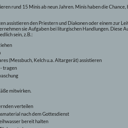
trieren rund 15 Minis ab neun Jahren. Minis haben die Chance,
en assistieren den Priestern und Diakonen oder einem zur Le
ernehmen sie Aufgaben bei liturgischen Handlungen. Diese A
dlich sein, z.B.:
ziehen
n
ares (Messbuch, Kelch u.a. Altargerät) assistieren
- tragen
waschung
fäße mitwirken.
ernden verteilen
nsmaterial nach dem Gottesdienst
ihwasser bereit halten