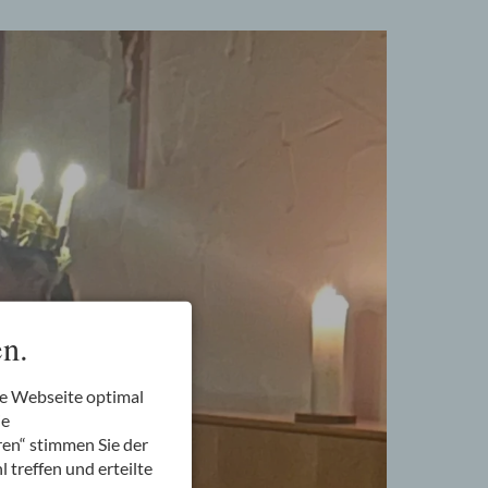
n.
re Webseite optimal
ie
ren“ stimmen Sie der
 treffen und erteilte