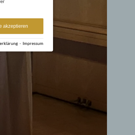
rer
e akzeptieren
erklärung
·
Impressum