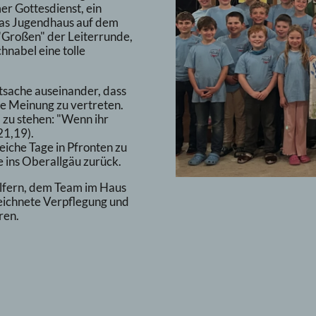
er Gottesdienst, ein
as Jugendhaus auf dem
Großen" der Leiterrunde,
nabel eine tolle
atsache auseinander, dass
ene Meinung zu vertreten.
m zu stehen: "Wenn ihr
21,19).
iche Tage in Pfronten zu
 ins Oberallgäu zurück.
elfern, dem Team im Haus
zeichnete Verpflegung und
ren.