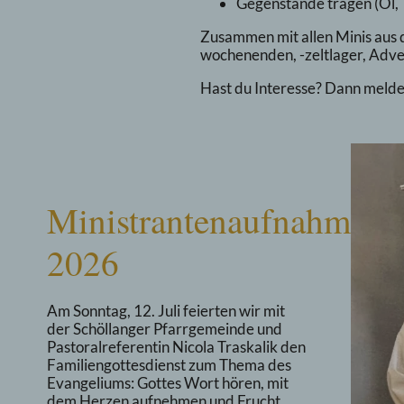
Gegenstände tragen (Öl, 
Zusammen mit allen Minis aus 
wochenenden, -zeltlager, Adven
Hast du Interesse? Dann melde
Ministrantenaufnahme
2026
Am Sonntag, 12. Juli feierten wir mit
der Schöllanger Pfarrgemeinde und
Pastoralreferentin Nicola Traskalik den
Familiengottesdienst zum Thema des
Evangeliums: Gottes Wort hören, mit
dem Herzen aufnehmen und Frucht