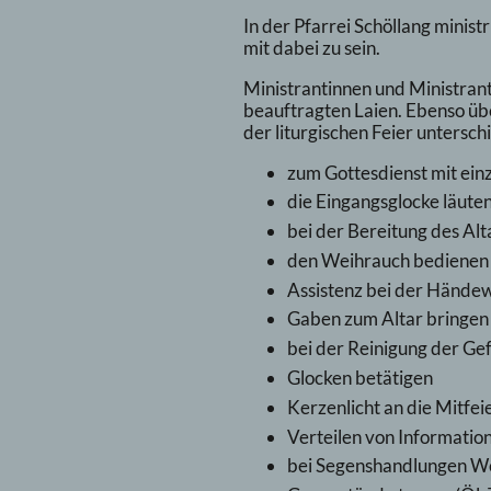
In der Pfarrei Schöllang minis
mit dabei zu sein.
Ministrantinnen und Ministrant
beauftragten Laien. Ebenso üb
der liturgischen Feier unterschie
zum Gottesdienst mit ein
die Eingangsglocke läute
bei der Bereitung des Alt
den Weihrauch bedienen 
Assistenz bei der Hände
Gaben zum Altar bringen
bei der Reinigung der Ge
Glocken betätigen
Kerzenlicht an die Mitfei
Verteilen von Informatio
bei Segenshandlungen We