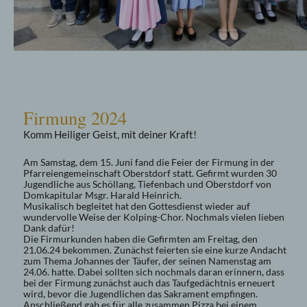
Firmung 2024
Komm Heiliger Geist, mit deiner Kraft!
Am Samstag, dem 15. Juni fand die Feier der Firmung in der
Pfarreiengemeinschaft Oberstdorf statt. Gefirmt wurden 30
Jugendliche aus Schöllang, Tiefenbach und Oberstdorf von
Domkapitular Msgr. Harald Heinrich.
Musikalisch begleitet hat den Gottesdienst wieder auf
wundervolle Weise der Kolping-Chor. Nochmals vielen lieben
Dank dafür!
Die Firmurkunden haben die Gefirmten am Freitag, den
21.06.24 bekommen. Zunächst feierten sie eine kurze Andacht
zum Thema Johannes der Täufer, der seinen Namenstag am
24.06. hatte. Dabei sollten sich nochmals daran erinnern, dass
bei der Firmung zunächst auch das Taufgedächtnis erneuert
wird, bevor die Jugendlichen das Sakrament empfingen.
Anschließend gab es für alle zusammen Pizza bei einem