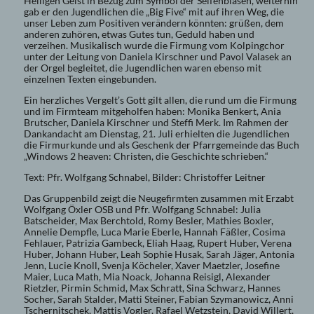
Heiligen Geist in Bezug zum Symbol der Seifenblasen, weiterhin
gab er den Jugendlichen die „Big Five“ mit auf ihren Weg, die
unser Leben zum Positiven verändern könnten: grüßen, dem
anderen zuhören, etwas Gutes tun, Geduld haben und
verzeihen. Musikalisch wurde die Firmung vom Kolpingchor
unter der Leitung von Daniela Kirschner und Pavol Valasek an
der Orgel begleitet, die Jugendlichen waren ebenso mit
einzelnen Texten eingebunden.
Ein herzliches Vergelt’s Gott gilt allen, die rund um die Firmung
und im Firmteam mitgeholfen haben: Monika Benkert, Ania
Brutscher, Daniela Kirschner und Steffi Merk. Im Rahmen der
Dankandacht am Dienstag, 21. Juli erhielten die Jugendlichen
die Firmurkunde und als Geschenk der Pfarrgemeinde das Buch
„Windows 2 heaven: Christen, die Geschichte schrieben.“
Text: Pfr. Wolfgang Schnabel, Bilder: Christoffer Leitner
Das Gruppenbild zeigt die Neugefirmten zusammen mit Erzabt
Wolfgang Öxler OSB und Pfr. Wolfgang Schnabel: Julia
Batscheider, Max Berchtold, Romy Besler, Mathies Boxler,
Annelie Dempfle, Luca Marie Eberle, Hannah Fäßler, Cosima
Fehlauer, Patrizia Gambeck, Eliah Haag, Rupert Huber, Verena
Huber, Johann Huber, Leah Sophie Husak, Sarah Jäger, Antonia
Jenn, Lucie Knoll, Svenja Köcheler, Xaver Maetzler, Josefine
Maier, Luca Math, Mia Noack, Johanna Reisigl, Alexander
Rietzler, Pirmin Schmid, Max Schratt, Sina Schwarz, Hannes
Socher, Sarah Stalder, Matti Steiner, Fabian Szymanowicz, Anni
Tschernitschek, Mattis Vogler, Rafael Wetzstein, David Willert,