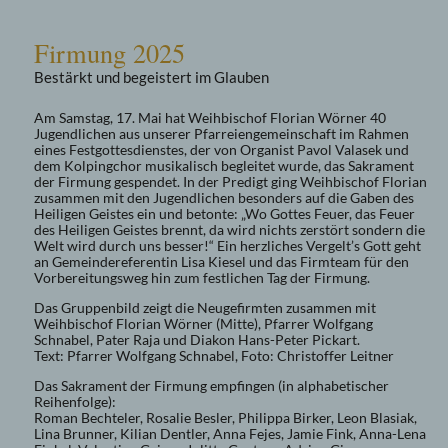
Firmung 2025
Bestärkt und begeistert im Glauben
Am Samstag, 17. Mai hat Weihbischof Florian Wörner 40
Jugendlichen aus unserer Pfarreiengemeinschaft im Rahmen
eines Festgottesdienstes, der von Organist Pavol Valasek und
dem Kolpingchor musikalisch begleitet wurde, das Sakrament
der Firmung gespendet. In der Predigt ging Weihbischof Florian
zusammen mit den Jugendlichen besonders auf die Gaben des
Heiligen Geistes ein und betonte: „Wo Gottes Feuer, das Feuer
des Heiligen Geistes brennt, da wird nichts zerstört sondern die
Welt wird durch uns besser!“ Ein herzliches Vergelt’s Gott geht
an Gemeindereferentin Lisa Kiesel und das Firmteam für den
Vorbereitungsweg hin zum festlichen Tag der Firmung.
Das Gruppenbild zeigt die Neugefirmten zusammen mit
Weihbischof Florian Wörner (Mitte), Pfarrer Wolfgang
Schnabel, Pater Raja und Diakon Hans-Peter Pickart.
Text: Pfarrer Wolfgang Schnabel, Foto: Christoffer Leitner
Das Sakrament der Firmung empfingen (in alphabetischer
Reihenfolge):
Roman Bechteler, Rosalie Besler, Philippa Birker, Leon Blasiak,
Lina Brunner, Kilian Dentler, Anna Fejes, Jamie Fink, Anna-Lena