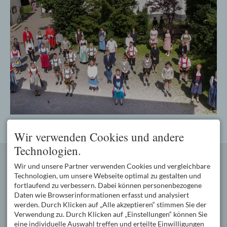
Wir verwenden Cookies und andere
Technologien.
KONTAKT
PFARREIENGEMEINSCHAFT
Wir und unsere Partner verwenden Cookies und vergleichbare
Kath. Pfarramt Oberstdorf
Die Pfarreiengemeinschaft
Oststraße 2
Oberstdorf mit den Pfarreien
Technologien, um unsere Webseite optimal zu gestalten und
87561 Oberstdorf
Oberstdorf (3600
fortlaufend zu verbessern. Dabei können personenbezogene
DEUTSCHLAND
Katholiken), Schöllang (800
Daten wie Browserinformationen erfasst und analysiert
Tel.
+49 8322 977 550
Katholiken) und Tiefenbach
werden. Durch Klicken auf „Alle akzeptieren“ stimmen Sie der
Fax +49 8322 977 55 99
(400 Katholiken) wird von
Verwendung zu. Durch Klicken auf „Einstellungen“ können Sie
pg.oberstdorf@bistum-
Pfarrer Wolfgang Schnabel
eine individuelle Auswahl treffen und erteilte Einwilligungen
augsburg.de
geleitet.