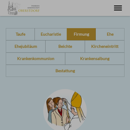
Startseite
Miteinander
Taufe
Eucharistie
Firmung
Ehe
Pfarreiengemeinschaft
Oberstdorf
Ehejubiläum
Beichte
Kircheneintritt
St. Joh. Baptist
Schöllang
St. Michael
Krankenkommunion
Krankensalbung
Tiefenbach
St. Barbara
Bestattung
Fragen zu
Pfarreiseelsorge
Im Urlaub
Gästeseelsorge