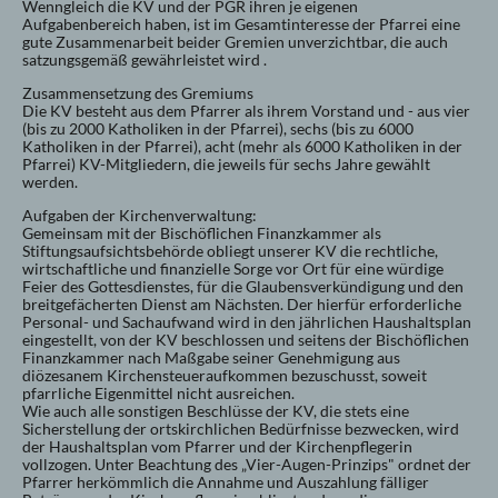
Wenngleich die KV und der PGR ihren je eigenen
Aufgabenbereich haben, ist im Gesamtinteresse der Pfarrei eine
gute Zusammenarbeit beider Gremien unverzichtbar, die auch
satzungsgemäß gewährleistet wird .
Zusammensetzung des Gremiums
Die KV besteht aus dem Pfarrer als ihrem Vorstand und - aus vier
(bis zu 2000 Katholiken in der Pfarrei), sechs (bis zu 6000
Katholiken in der Pfarrei), acht (mehr als 6000 Katholiken in der
Pfarrei) KV-Mitgliedern, die jeweils für sechs Jahre gewählt
werden.
Aufgaben der Kirchenverwaltung:
Gemeinsam mit der Bischöflichen Finanzkammer als
Stiftungsaufsichtsbehörde obliegt unserer KV die rechtliche,
wirtschaftliche und finanzielle Sorge vor Ort für eine würdige
Feier des Gottesdienstes, für die Glaubensverkündigung und den
breitgefächerten Dienst am Nächsten. Der hierfür erforderliche
Personal- und Sachaufwand wird in den jährlichen Haushaltsplan
eingestellt, von der KV beschlossen und seitens der Bischöflichen
Finanzkammer nach Maßgabe seiner Genehmigung aus
diözesanem Kirchensteueraufkommen bezuschusst, soweit
pfarrliche Eigenmittel nicht ausreichen.
Wie auch alle sonstigen Beschlüsse der KV, die stets eine
Sicherstellung der ortskirchlichen Bedürfnisse bezwecken, wird
der Haushaltsplan vom Pfarrer und der Kirchenpflegerin
vollzogen. Unter Beachtung des „Vier-Augen-Prinzips" ordnet der
Pfarrer herkömmlich die Annahme und Auszahlung fälliger