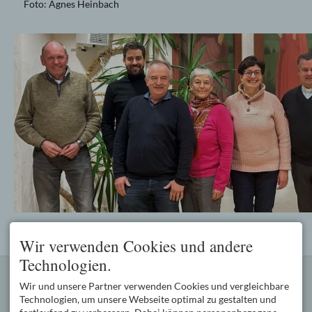
Foto: Agnes Heinbach
Wir verwenden Cookies und andere
Technologien.
KONTAKT
PFARREIENGEMEINSCHAFT
Wir und unsere Partner verwenden Cookies und vergleichbare
Kath. Pfarramt Oberstdorf
Die Pfarreiengemeinschaft
Oststraße 2
Oberstdorf mit den Pfarreien
Technologien, um unsere Webseite optimal zu gestalten und
87561 Oberstdorf
Oberstdorf (3600