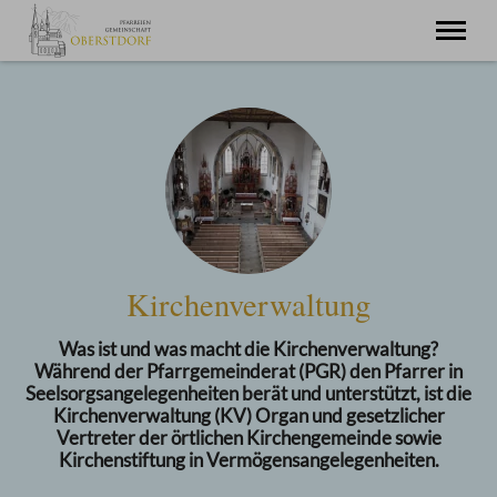
Startseite
Miteinander
Pfarreiengemeinschaft
Oberstdorf
St. Joh. Baptist
Schöllang
St. Michael
Tiefenbach
St. Barbara
Fragen zu
Kirchenverwaltung
Pfarreiseelsorge
Im Urlaub
Gästeseelsorge
Was ist und was macht die Kirchenverwaltung?
Während der Pfarrgemeinderat (PGR) den Pfarrer in
Seelsorgsangelegenheiten berät und unterstützt, ist die
Kirchenverwaltung (KV) Organ und gesetzlicher
Vertreter der örtlichen Kirchengemeinde sowie
Kirchenstiftung in Vermögensangelegenheiten.