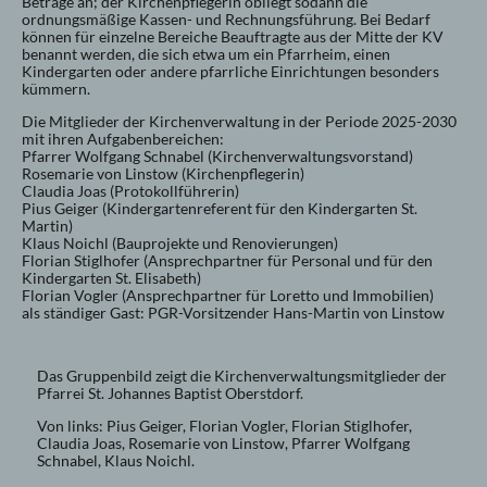
Beträge an; der Kirchenpflegerin obliegt sodann die
ordnungsmäßige Kassen- und Rechnungsführung. Bei Bedarf
können für einzelne Bereiche Beauftragte aus der Mitte der KV
benannt werden, die sich etwa um ein Pfarrheim, einen
Kindergarten oder andere pfarrliche Einrichtungen besonders
kümmern.
Die Mitglieder der Kirchenverwaltung in der Periode 2025-2030
mit ihren Aufgabenbereichen:
Pfarrer Wolfgang Schnabel (Kirchenverwaltungsvorstand)
Rosemarie von Linstow (Kirchenpflegerin)
Claudia Joas (Protokollführerin)
Pius Geiger (Kindergartenreferent für den Kindergarten St.
Martin)
Klaus Noichl (Bauprojekte und Renovierungen)
Florian Stiglhofer (Ansprechpartner für Personal und für den
Kindergarten St. Elisabeth)
Florian Vogler (Ansprechpartner für Loretto und Immobilien)
als ständiger Gast: PGR-Vorsitzender Hans-Martin von Linstow
Das Gruppenbild zeigt die Kirchenverwaltungsmitglieder der
Pfarrei St. Johannes Baptist Oberstdorf.
Von links: Pius Geiger, Florian Vogler, Florian Stiglhofer,
Claudia Joas, Rosemarie von Linstow, Pfarrer Wolfgang
Schnabel, Klaus Noichl.