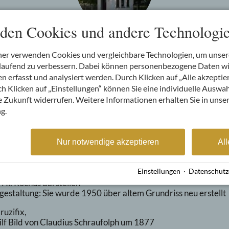
den Cookies und andere Technologie
Pestkapelle
ner verwenden Cookies und vergleichbare Technologien, um unse
rtlaufend zu verbessern. Dabei können personenbezogene Daten w
ie Pestzeit 1634/35, als von 1200 Einwohnern 800 d
 erfasst und analysiert werden. Durch Klicken auf „Alle akzeptie
edächtnisstätte für die Opfer der Pest war die 1865 
 Klicken auf „Einstellungen“ können Sie eine individuelle Auswahl
of, wo in unmittelbarer Nahbarschaft der große Br
ie Zukunft widerrufen. Weitere Informationen erhalten Sie in unse
Mai 1865 ausgebrochen ist.
g.
und Rochus
Nur notwendige akzeptieren
All
le werden Maiandachten abgehalten
ndert
nseite der Kapelle mit Türmchen und Schindeldach, sowie zwei 
Einstellungen
·
Datenschutz
 Hl. Rochus darstellen
estaltung: Sie wurde 1950 über altem Grundriss neu erstellt
ruzifix,
ilf Bild von Claudius Schraufolph um 1877