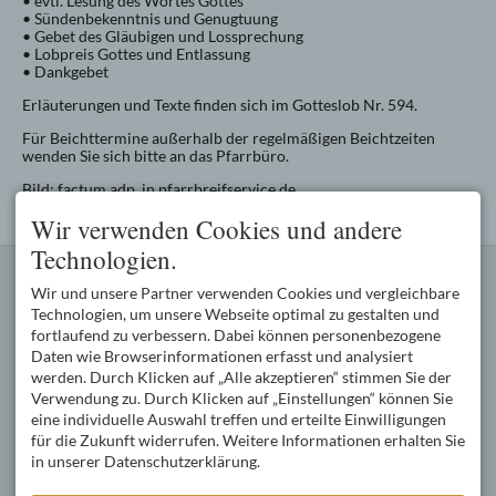
• evtl. Lesung des Wortes Gottes
• Sündenbekenntnis und Genugtuung
• Gebet des Gläubigen und Lossprechung
• Lobpreis Gottes und Entlassung
• Dankgebet
Erläuterungen und Texte finden sich im Gotteslob Nr. 594.
Für Beichttermine außerhalb der regelmäßigen Beichtzeiten
wenden Sie sich bitte an das Pfarrbüro.
Bild: factum.adp, in pfarrbreifservice.de
Wir verwenden Cookies und andere
Technologien.
KONTAKT
PFARREIENGEMEINSCHAFT
Wir und unsere Partner verwenden Cookies und vergleichbare
Kath. Pfarramt Oberstdorf
Die Pfarreiengemeinschaft
Oststraße 2
Oberstdorf mit den Pfarreien
Technologien, um unsere Webseite optimal zu gestalten und
87561 Oberstdorf
Oberstdorf (3600
fortlaufend zu verbessern. Dabei können personenbezogene
DEUTSCHLAND
Katholiken), Schöllang (800
Daten wie Browserinformationen erfasst und analysiert
Tel.
+49 8322 977 550
Katholiken) und Tiefenbach
werden. Durch Klicken auf „Alle akzeptieren“ stimmen Sie der
Fax +49 8322 977 55 99
(400 Katholiken) wird von
Verwendung zu. Durch Klicken auf „Einstellungen“ können Sie
pg.oberstdorf@bistum-
Pfarrer Wolfgang Schnabel
eine individuelle Auswahl treffen und erteilte Einwilligungen
augsburg.de
geleitet.
für die Zukunft widerrufen. Weitere Informationen erhalten Sie
SERVICE
ÖFFNUNGSZEITEN DES
in unserer Datenschutzerklärung.
PFARRBÜROS
Pfarrbüro
Mo, Di,
09:00-12:00