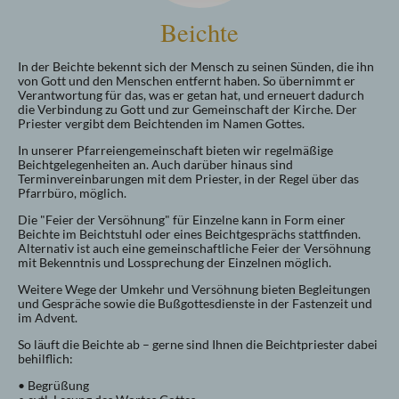
Beichte
In der Beichte bekennt sich der Mensch zu seinen Sünden, die ihn
von Gott und den Menschen entfernt haben. So übernimmt er
Verantwortung für das, was er getan hat, und erneuert dadurch
die Verbindung zu Gott und zur Gemeinschaft der Kirche. Der
Priester vergibt dem Beichtenden im Namen Gottes.
In unserer Pfarreiengemeinschaft bieten wir regelmäßige
Beichtgelegenheiten an. Auch darüber hinaus sind
Terminvereinbarungen mit dem Priester, in der Regel über das
Pfarrbüro, möglich.
Die "Feier der Versöhnung" für Einzelne kann in Form einer
Beichte im Beichtstuhl oder eines Beichtgesprächs stattfinden.
Alternativ ist auch eine gemeinschaftliche Feier der Versöhnung
mit Bekenntnis und Lossprechung der Einzelnen möglich.
Weitere Wege der Umkehr und Versöhnung bieten Begleitungen
und Gespräche sowie die Bußgottesdienste in der Fastenzeit und
im Advent.
So läuft die Beichte ab – gerne sind Ihnen die Beichtpriester dabei
behilflich:
• Begrüßung