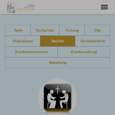
Startseite
Miteinander
Taufe
Eucharistie
Firmung
Ehe
Pfarreiengemeinschaft
Oberstdorf
Ehejubiläum
Beichte
Kircheneintritt
St. Joh. Baptist
Schöllang
St. Michael
Krankenkommunion
Krankensalbung
Tiefenbach
St. Barbara
Bestattung
Fragen zu
Pfarreiseelsorge
Im Urlaub
Gästeseelsorge