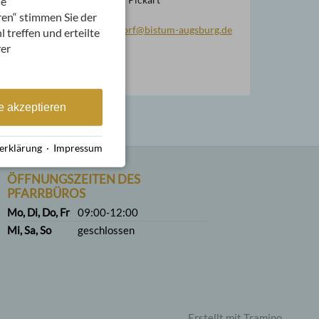
ie
Diakon i.R.
ren“ stimmen Sie der
pg.oberstdorf@bistum-augsburg.de
 treffen und erteilte
rer
e akzeptieren
erklärung
·
Impressum
ÖFFNUNGSZEITEN DES
PFARRBÜROS
Mo, Di, Do, Fr
09:00-12:00
Mi, Sa, So
geschlossen
Erstellt mit
Tramino