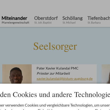
Miteinander
Oberstdorf
Schöllang
Tiefenbac
Pfarreiengemeinschaft
St. Joh. Baptist
St. Michael
St. Barbara
Seelsorger
Pater Xavier Kulandai PMC
Priester zur Mitarbeit
xavier.kulandai@bistum-augsburg.de
den Cookies und andere Technologie
ner verwenden Cookies und vergleichbare Technologien, um unse
Pfarrer Bruno Koppitz