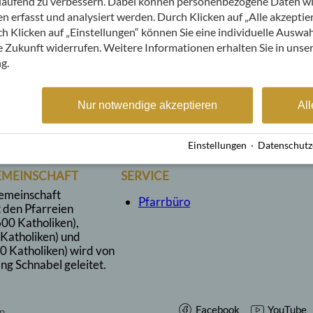
rtlaufend zu verbessern. Dabei können personenbezogene Daten w
Gäste- und Kurseelsorger
 erfasst und analysiert werden. Durch Klicken auf „Alle akzeptie
bruno.koppitz@bistum-augsburg.de
 Klicken auf „Einstellungen“ können Sie eine individuelle Auswahl
ie Zukunft widerrufen. Weitere Informationen erhalten Sie in unse
g.
Nur notwendige akzeptieren
All
Einstellungen
·
Datenschutz
EMEINSCHAFT
SERVICE
emeinschaft
Pfarrbüro
 den Pfarreien
00 Katholiken),
 Katholiken) und
0 Katholiken) wird von
ng Schnabel geleitet.
Facebook
YouTube
n