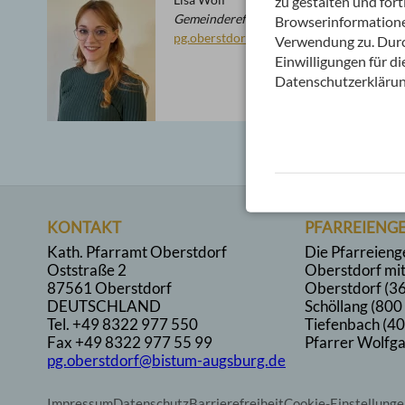
zu gestalten und fo
Gemeindereferentin (in Elternzeit)
Browserinformationen
pg.oberstdorf@bistum-augsburg.de
Verwendung zu. Durch
Einwilligungen für d
Datenschutzerklärun
KONTAKT
PFARREIENG
Kath. Pfarramt Oberstdorf
Die Pfarreieng
Oststraße 2
Oberstdorf mit
87561 Oberstdorf
Oberstdorf (36
DEUTSCHLAND
Schöllang (800
Tel.
+49 8322 977 550
Tiefenbach (40
Fax +49 8322 977 55 99
Pfarrer Wolfga
pg.oberstdorf@bistum-augsburg.de
Impressum
Datenschutz
Barrierefreiheit
Cookie-Einstellunge