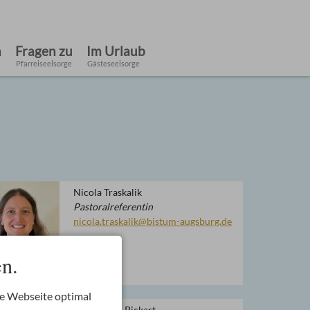
h
Fragen zu
Im Urlaub
Pfarreiseelsorge
Gästeseelsorge
Nicola Traskalik
Pastoralreferentin
nicola.traskalik@bistum-augsburg.de
n.
re Webseite optimal
Hans-Peter Pickart