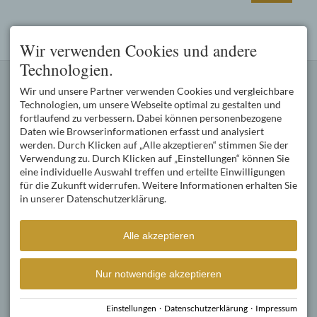
Wir verwenden Cookies und andere
Technologien.
KONTAKT
PFARREIENGEMEINSCHAFT
Wir und unsere Partner verwenden Cookies und vergleichbare
Kath. Pfarramt Oberstdorf
Die Pfarreiengemeinschaft
Oststraße 2
Oberstdorf mit den Pfarreien
Technologien, um unsere Webseite optimal zu gestalten und
87561 Oberstdorf
Oberstdorf (3600
fortlaufend zu verbessern. Dabei können personenbezogene
DEUTSCHLAND
Katholiken), Schöllang (800
Daten wie Browserinformationen erfasst und analysiert
Tel.
+49 8322 977 550
Katholiken) und Tiefenbach
werden. Durch Klicken auf „Alle akzeptieren“ stimmen Sie der
Fax +49 8322 977 55 99
(400 Katholiken) wird von
Verwendung zu. Durch Klicken auf „Einstellungen“ können Sie
pg.oberstdorf@bistum-
Pfarrer Wolfgang Schnabel
eine individuelle Auswahl treffen und erteilte Einwilligungen
augsburg.de
geleitet.
für die Zukunft widerrufen. Weitere Informationen erhalten Sie
SERVICE
ÖFFNUNGSZEITEN DES
in unserer Datenschutzerklärung.
PFARRBÜROS
Pfarrbüro
Mo, Di,
09:00-12:00
Do, Fr
Alle akzeptieren
Mi, Sa, So
geschlossen
Nur notwendige akzeptieren
Facebook
YouTube
Einstellungen
·
Datenschutzerklärung
·
Impressum