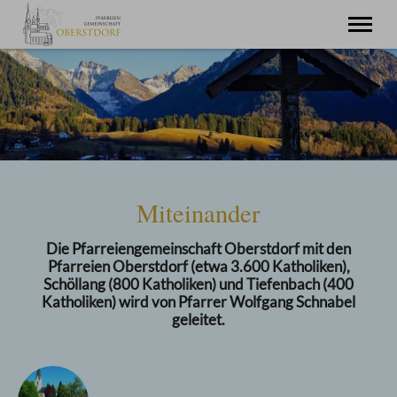
Startseite
Miteinander
Pfarreiengemeinschaft
Oberstdorf
St. Joh. Baptist
Schöllang
St. Michael
Tiefenbach
Miteinander
St. Barbara
Fragen zu
Pfarreiseelsorge
Die Pfarreiengemeinschaft Oberstdorf mit den
Im Urlaub
Pfarreien Oberstdorf (etwa 3.600 Katholiken),
Gästeseelsorge
Schöllang (800 Katholiken) und Tiefenbach (400
Katholiken) wird von Pfarrer Wolfgang Schnabel
geleitet.