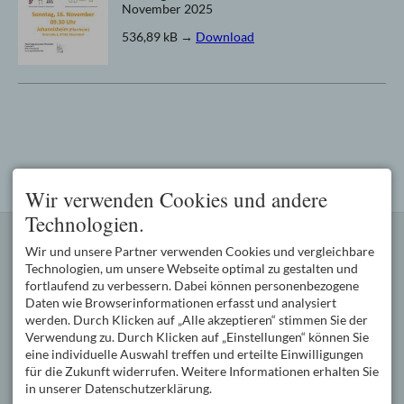
November 2025
536,89 kB
→
Download
Wir verwenden Cookies und andere
Technologien.
KONTAKT
PFARREIENGEMEINSCHAFT
Wir und unsere Partner verwenden Cookies und vergleichbare
Kath. Pfarramt Oberstdorf
Die Pfarreiengemeinschaft
Oststraße 2
Oberstdorf mit den Pfarreien
Technologien, um unsere Webseite optimal zu gestalten und
87561 Oberstdorf
Oberstdorf (3600
fortlaufend zu verbessern. Dabei können personenbezogene
DEUTSCHLAND
Katholiken), Schöllang (800
Daten wie Browserinformationen erfasst und analysiert
Tel.
+49 8322 977 550
Katholiken) und Tiefenbach
werden. Durch Klicken auf „Alle akzeptieren“ stimmen Sie der
Fax +49 8322 977 55 99
(400 Katholiken) wird von
Verwendung zu. Durch Klicken auf „Einstellungen“ können Sie
pg.oberstdorf@bistum-
Pfarrer Wolfgang Schnabel
eine individuelle Auswahl treffen und erteilte Einwilligungen
augsburg.de
geleitet.
für die Zukunft widerrufen. Weitere Informationen erhalten Sie
SERVICE
ÖFFNUNGSZEITEN DES
in unserer Datenschutzerklärung.
PFARRBÜROS
Pfarrbüro